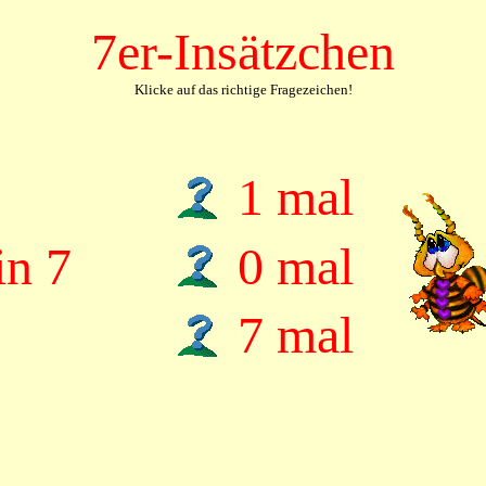
7er-Insätzchen
Klicke auf das richtige Fragezeichen!
1 mal
in 7
0 mal
7 mal