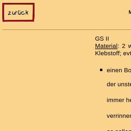
GS II
Material
: 2 
Klebstoff; e
einen Bo
der unst
immer he
verrinne