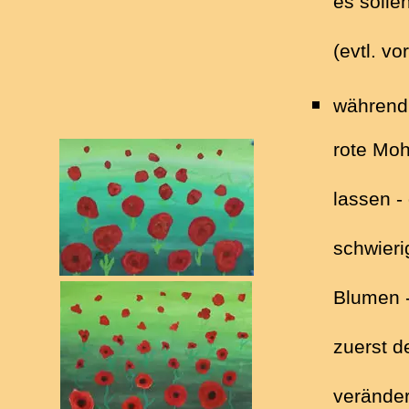
es solle
(evtl. v
während 
rote Moh
lassen -
schwieri
Blumen -
zuerst d
veränder