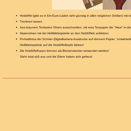
Holzlöffel (gibt es in Ein-Euro-Läden sehr günstig in allen möglichen Größen) mit
Trocknen lassen.
Aus braunem Tonkarton Ohren ausschneiden, mit rosa Tonpapier die "Haut" in de
Hasenohren mit der Heißklebepistole an den Holzlöffeln ankleben.
Portraitfotos der Schüler (Digitalkamera-Ausdrucke auf dünnem Papier, "entwickelte
Heißklebepistole auf die Holzlöffelköpfe kleben!
Die Holzlöffelhasen können als Blumenstecker verwendet werden!
Sieht total süß aus und die Eltern haben sich gefreut!