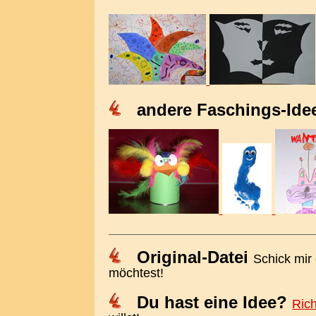
andere Faschings-Ide
Original-Datei
Schick mir
möchtest!
Du hast eine Idee?
Rich