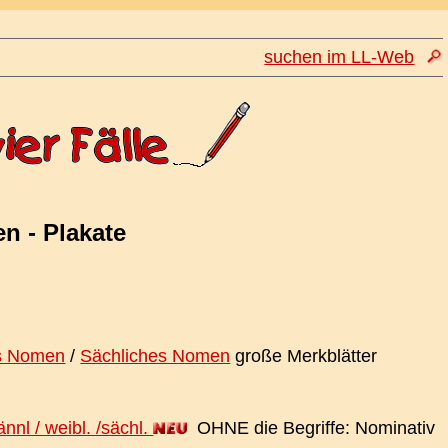
suchen im LL-Web
en - Plakate
s Nomen
/
Sächliches Nomen
große Merkblätter
nnl / weibl. /sächl.
OHNE die Begriffe: Nominativ