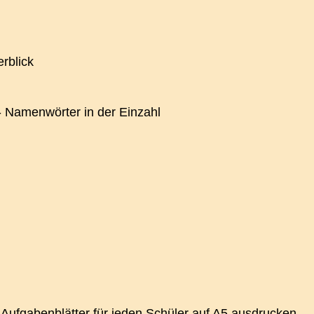
rblick
- Namenwörter in der Einzahl
- Aufgabenblätter für jeden Schüler auf A5 ausdrucken